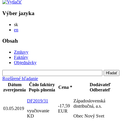
Výber jazyka
Slovensky
sk
English
en
Obsah
Zmluvy
Faktúry
Objednávky
Rozšírené hľadanie
Dátum
Číslo faktúry
Dodávateľ
Cena *
zverejnenia
Popis plnenia
Odberateľ
DF2019/31
Západoslovenská
-17,59
distribučná, a.s.
03.05.2019
vyučtovanie
EUR
KD
Obec Nový Svet