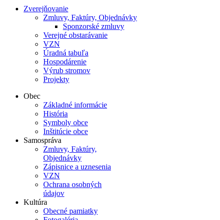
Zverejňovanie
Zmluvy, Faktúry, Objednávky
Sponzorské zmluvy
Verejné obstarávanie
VZN
Úradná tabuľa
Hospodárenie
Výrub stromov
Projekty
Obec
Základné informácie
História
Symboly obce
Inštitúcie obce
Samospráva
Zmluvy, Faktúry,
Objednávky
Zápisnice a uznesenia
VZN
Ochrana osobných
údajov
Kultúra
Obecné pamiatky
Fotogaléria