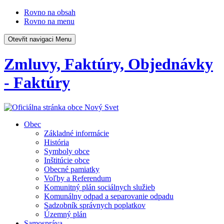
Rovno na obsah
Rovno na menu
Otevřit navigaci
Menu
Zmluvy, Faktúry, Objednávky
- Faktúry
Obec
Základné informácie
História
Symboly obce
Inštitúcie obce
Obecné pamiatky
Voľby a Referendum
Komunitný plán sociálnych služieb
Komunálny odpad a separovanie odpadu
Sadzobník správnych poplatkov
Územný plán
Samospráva