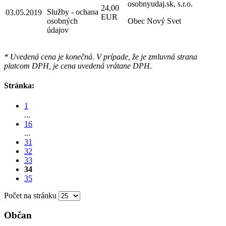
osobnyudaj.sk, s.r.o.
24,00
Služby - ochana
03.05.2019
EUR
osobných
Obec Nový Svet
údajov
* Uvedená cena je konečná. V prípade, že je zmluvná strana
platcom DPH, je cena uvedená vrátane DPH.
Stránka:
1
...
16
...
31
32
33
34
35
Počet na stránku
Občan