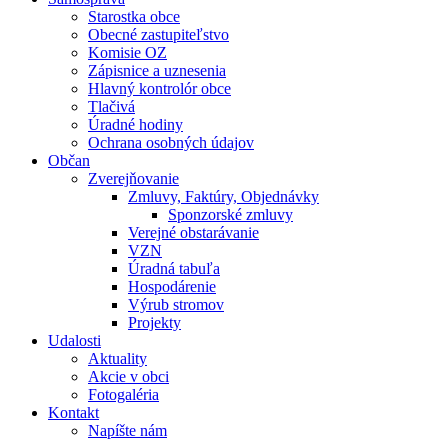
Starostka obce
Obecné zastupiteľstvo
Komisie OZ
Zápisnice a uznesenia
Hlavný kontrolór obce
Tlačivá
Úradné hodiny
Ochrana osobných údajov
Občan
Zverejňovanie
Zmluvy, Faktúry, Objednávky
Sponzorské zmluvy
Verejné obstarávanie
VZN
Úradná tabuľa
Hospodárenie
Výrub stromov
Projekty
Udalosti
Aktuality
Akcie v obci
Fotogaléria
Kontakt
Napíšte nám