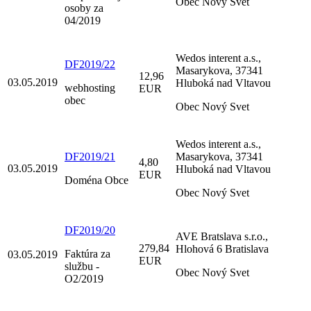
Obec Nový Svet
osoby za
04/2019
Wedos interent a.s.,
DF2019/22
Masarykova, 37341
12,96
03.05.2019
Hluboká nad Vltavou
webhosting
EUR
obec
Obec Nový Svet
Wedos interent a.s.,
DF2019/21
Masarykova, 37341
4,80
03.05.2019
Hluboká nad Vltavou
EUR
Doména Obce
Obec Nový Svet
DF2019/20
AVE Bratslava s.r.o.,
279,84
Hlohová 6 Bratislava
Faktúra za
03.05.2019
EUR
službu -
Obec Nový Svet
O2/2019