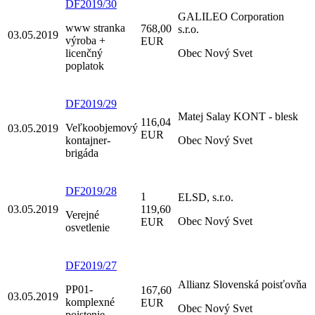
DF2019/30
GALILEO Corporation
www stranka
768,00
s.r.o.
03.05.2019
výroba +
EUR
licenčný
Obec Nový Svet
poplatok
DF2019/29
Matej Salay KONT - blesk
116,04
Veľkoobjemový
03.05.2019
EUR
kontajner-
Obec Nový Svet
brigáda
DF2019/28
1
ELSD, s.r.o.
03.05.2019
119,60
Verejné
Obec Nový Svet
EUR
osvetlenie
DF2019/27
Allianz Slovenská poisťovňa
PP01-
167,60
03.05.2019
komplexné
EUR
Obec Nový Svet
poistenie