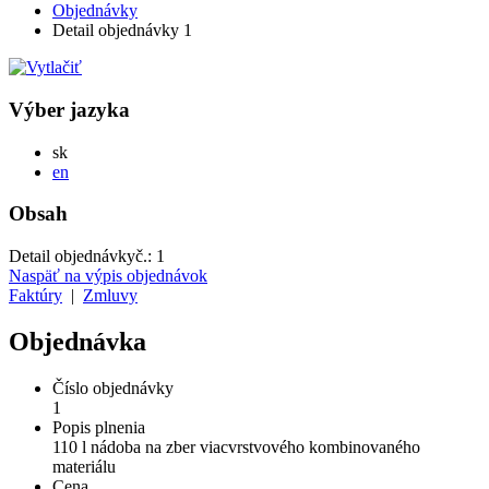
Objednávky
Detail objednávky 1
Výber jazyka
Slovensky
sk
English
en
Obsah
Detail objednávky
č.:
1
Naspäť na výpis objednávok
Faktúry
|
Zmluvy
Objednávka
Číslo objednávky
1
Popis plnenia
110 l nádoba na zber viacvrstvového kombinovaného
materiálu
Cena