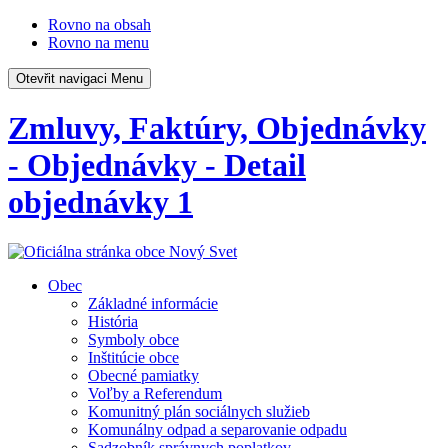
Rovno na obsah
Rovno na menu
Otevřit navigaci
Menu
Zmluvy, Faktúry, Objednávky
- Objednávky - Detail
objednávky 1
Obec
Základné informácie
História
Symboly obce
Inštitúcie obce
Obecné pamiatky
Voľby a Referendum
Komunitný plán sociálnych služieb
Komunálny odpad a separovanie odpadu
Sadzobník správnych poplatkov