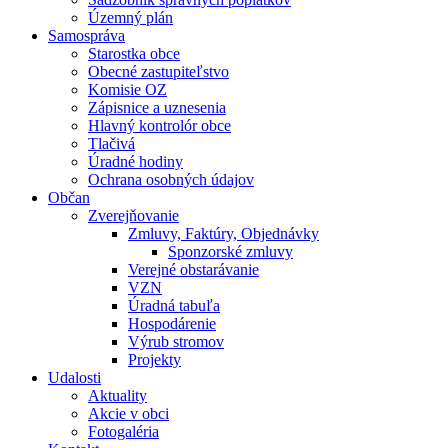
Územný plán
Samospráva
Starostka obce
Obecné zastupiteľstvo
Komisie OZ
Zápisnice a uznesenia
Hlavný kontrolór obce
Tlačivá
Úradné hodiny
Ochrana osobných údajov
Občan
Zverejňovanie
Zmluvy, Faktúry, Objednávky
Sponzorské zmluvy
Verejné obstarávanie
VZN
Úradná tabuľa
Hospodárenie
Výrub stromov
Projekty
Udalosti
Aktuality
Akcie v obci
Fotogaléria