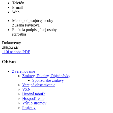
Telefón
E-mail
Web
Meno podpisujúcej osoby
Zuzana Pavleová
Funkcia podpisujúcej osoby
starostka
Dokumenty
208,52 kB
110l nádoba.PDF
Občan
Zverejňovanie
Zmluvy, Faktúry, Objednávky
Sponzorské zmluvy
Verejné obstarávanie
VZN
Úradná tabuľa
Hospodárenie
Výrub stromov
Projekty