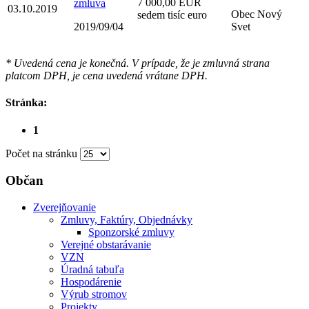
7 000,00 EUR
zmluva
03.10.2019
Obec Nový
sedem tisíc euro
2019/09/04
Svet
* Uvedená cena je konečná. V prípade, že je zmluvná strana
platcom DPH, je cena uvedená vrátane DPH.
Stránka:
1
Počet na stránku
Občan
Zverejňovanie
Zmluvy, Faktúry, Objednávky
Sponzorské zmluvy
Verejné obstarávanie
VZN
Úradná tabuľa
Hospodárenie
Výrub stromov
Projekty