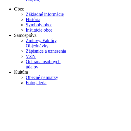
Obec
Základné informácie
História
Symboly obce
Inštitúcie obce
Samospráva
Zmluvy, Faktúry,
Objednávky
Zápisnice a uznesenia
VZN
Ochrana osobných
údajov
Kultúra
Obecné pamiatky
Fotogaléria