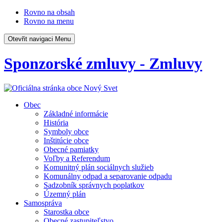
Rovno na obsah
Rovno na menu
Otevřit navigaci
Menu
Sponzorské zmluvy - Zmluvy
Obec
Základné informácie
História
Symboly obce
Inštitúcie obce
Obecné pamiatky
Voľby a Referendum
Komunitný plán sociálnych služieb
Komunálny odpad a separovanie odpadu
Sadzobník správnych poplatkov
Územný plán
Samospráva
Starostka obce
Obecné zastupiteľstvo