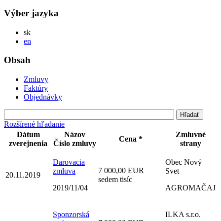
Výber jazyka
Slovensky
sk
English
en
Obsah
Zmluvy
Faktúry
Objednávky
Rozšírené hľadanie
Dátum
Názov
Zmluvné
Cena *
zverejnenia
Číslo zmluvy
strany
Darovacia
Obec Nový
7 000,00 EUR
zmluva
Svet
20.11.2019
sedem tisíc
2019/11/04
AGROMAČAJ
Sponzorská
ILKA s.r.o.