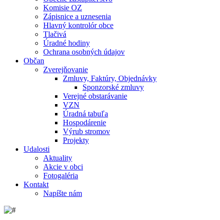
Komisie OZ
Zápisnice a uznesenia
Hlavný kontrolór obce
Tlačivá
Úradné hodiny
Ochrana osobných údajov
Občan
Zverejňovanie
Zmluvy, Faktúry, Objednávky
Sponzorské zmluvy
Verejné obstarávanie
VZN
Úradná tabuľa
Hospodárenie
Výrub stromov
Projekty
Udalosti
Aktuality
Akcie v obci
Fotogaléria
Kontakt
Napíšte nám