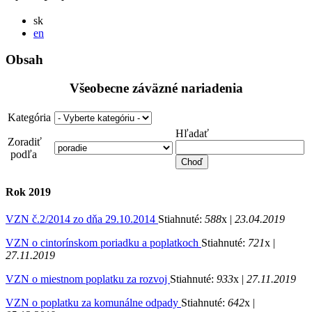
Slovensky
sk
English
en
Obsah
Všeobecne záväzné nariadenia
Kategória
Hľadať
Zoradiť
podľa
Rok 2019
VZN č.2/2014 zo dňa 29.10.2014
Stiahnuté:
588
x |
23.04.2019
VZN o cintorínskom poriadku a poplatkoch
Stiahnuté:
721
x |
27.11.2019
VZN o miestnom poplatku za rozvoj
Stiahnuté:
933
x |
27.11.2019
VZN o poplatku za komunálne odpady
Stiahnuté:
642
x |