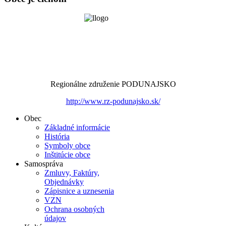
Regionálne združenie PODUNAJSKO
http://www.rz-podunajsko.sk/
Obec
Základné informácie
História
Symboly obce
Inštitúcie obce
Samospráva
Zmluvy, Faktúry,
Objednávky
Zápisnice a uznesenia
VZN
Ochrana osobných
údajov