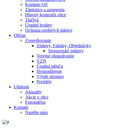
Komisie OZ
Zápisnice a uznesenia
Hlavný kontrolór obce
Tlačivá
Úradné hodiny
Ochrana osobných údajov
Občan
Zverejňovanie
Zmluvy, Faktúry, Objednávky
Sponzorské zmluvy
Verejné obstarávanie
VZN
Úradná tabuľa
Hospodárenie
Výrub stromov
Projekty
Udalosti
Aktuality
Akcie v obci
Fotogaléria
Kontakt
Napíšte nám