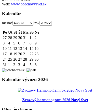
Web:
www.obecnovysvet.sk
Kalendár
mesiac
rok
Po
Ut
St
Št
Pia
So
Ne
27
28
29
30
31
1
2
3
4
5
6
7
8
9
10
11
12
13
14
15
16
17
18
19
20
21
22
23
24
25
26
27
28
29
30
31
1
2
3
4
5
6
Kalendár vývozu 2026
Zvozový harmonogram 2026 Nový Svet
Obec je členom