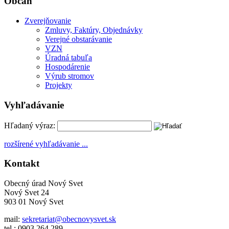
Občan
Zverejňovanie
Zmluvy, Faktúry, Objednávky
Verejné obstarávanie
VZN
Úradná tabuľa
Hospodárenie
Výrub stromov
Projekty
Vyhľadávanie
Hľadaný výraz:
rozšírené vyhľadávanie ...
Kontakt
Obecný úrad Nový Svet
Nový Svet 24
903 01 Nový Svet
mail:
sekretariat@obecnovysvet.sk
tel.: 0903 264 289