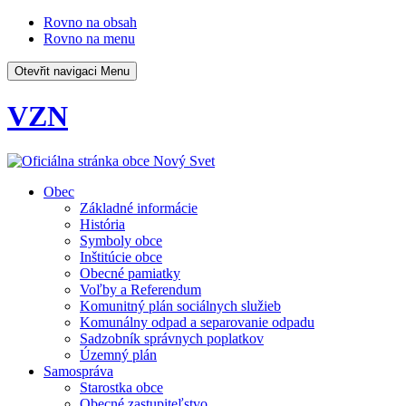
Rovno na obsah
Rovno na menu
Otevřit navigaci
Menu
VZN
Obec
Základné informácie
História
Symboly obce
Inštitúcie obce
Obecné pamiatky
Voľby a Referendum
Komunitný plán sociálnych služieb
Komunálny odpad a separovanie odpadu
Sadzobník správnych poplatkov
Územný plán
Samospráva
Starostka obce
Obecné zastupiteľstvo