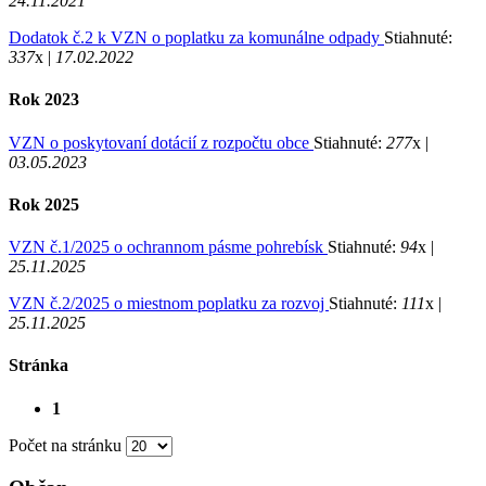
24.11.2021
Dodatok č.2 k VZN o poplatku za komunálne odpady
Stiahnuté:
337
x |
17.02.2022
Rok 2023
VZN o poskytovaní dotácií z rozpočtu obce
Stiahnuté:
277
x |
03.05.2023
Rok 2025
VZN č.1/2025 o ochrannom pásme pohrebísk
Stiahnuté:
94
x |
25.11.2025
VZN č.2/2025 o miestnom poplatku za rozvoj
Stiahnuté:
111
x |
25.11.2025
Stránka
1
Počet na stránku