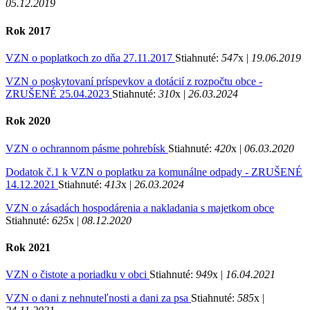
05.12.2019
Rok 2017
VZN o poplatkoch zo dňa 27.11.2017
Stiahnuté:
547
x |
19.06.2019
VZN o poskytovaní príspevkov a dotácií z rozpočtu obce -
ZRUŠENÉ 25.04.2023
Stiahnuté:
310
x |
26.03.2024
Rok 2020
VZN o ochrannom pásme pohrebísk
Stiahnuté:
420
x |
06.03.2020
Dodatok č.1 k VZN o poplatku za komunálne odpady - ZRUŠENÉ
14.12.2021
Stiahnuté:
413
x |
26.03.2024
VZN o zásadách hospodárenia a nakladania s majetkom obce
Stiahnuté:
625
x |
08.12.2020
Rok 2021
VZN o čistote a poriadku v obci
Stiahnuté:
949
x |
16.04.2021
VZN o dani z nehnuteľnosti a dani za psa
Stiahnuté:
585
x |