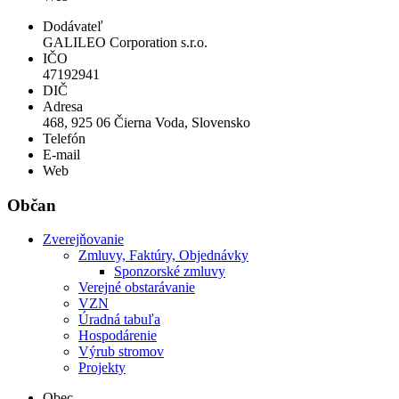
Dodávateľ
GALILEO Corporation s.r.o.
IČO
47192941
DIČ
Adresa
468, 925 06 Čierna Voda, Slovensko
Telefón
E-mail
Web
Občan
Zverejňovanie
Zmluvy, Faktúry, Objednávky
Sponzorské zmluvy
Verejné obstarávanie
VZN
Úradná tabuľa
Hospodárenie
Výrub stromov
Projekty
Obec