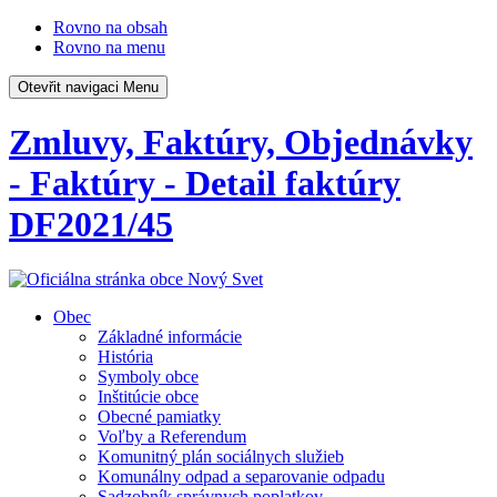
Rovno na obsah
Rovno na menu
Otevřit navigaci
Menu
Zmluvy, Faktúry, Objednávky
- Faktúry - Detail faktúry
DF2021/45
Obec
Základné informácie
História
Symboly obce
Inštitúcie obce
Obecné pamiatky
Voľby a Referendum
Komunitný plán sociálnych služieb
Komunálny odpad a separovanie odpadu
Sadzobník správnych poplatkov