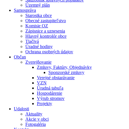
Územný plán
Samospráva
Starostka obce
Obecné zastupiteľstvo
Komisie OZ
Zápisnice a uznesenia
Hlavný kontrolór obce
Tlačivá
Úradné hodiny
Ochrana osobných údajov
Občan
Zverejňovanie
Zmluvy, Faktúry, Objednávky
Sponzorské zmluvy
Verejné obstarávanie
VZN
Úradná tabuľa
Hospodárenie
Výrub stromov
Projekty
Udalosti
Aktuality
Akcie v obci
Fotogaléria