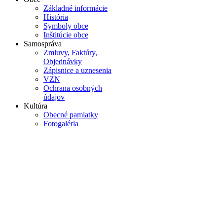
Základné informácie
História
Symboly obce
Inštitúcie obce
Samospráva
Zmluvy, Faktúry,
Objednávky
Zápisnice a uznesenia
VZN
Ochrana osobných
údajov
Kultúra
Obecné pamiatky
Fotogaléria