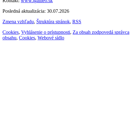
Kontakt:
www.igalileo.sk
Posledná aktualizácia: 30.07.2026
Zmena vzhľadu
,
Štruktúra stránok
,
RSS
Cookies
,
Vyhlásenie o prístupnosti
,
Za obsah zodpovedá správca
obsahu
,
Cookies
,
Webové sídlo