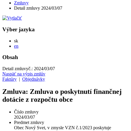
Zmluvy
Detail zmluvy 2024/03/07
Výber jazyka
Slovensky
sk
English
en
Obsah
Detail zmluvy
č.:
2024/03/07
Naspäť na výpis zmlúv
Faktúry
|
Objednávky
Zmluva: Zmluva o poskytnutí finančnej
dotácie z rozpočtu obce
Číslo zmluvy
2024/03/07
Predmet zmluvy
Obec Nový Svet, v zmysle VZN č.1/2023 poskytuje