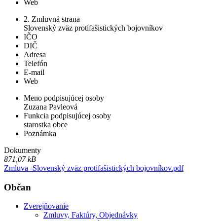
Web
2. Zmluvná strana
Slovenský zväz protifašistických bojovníkov
IČO
DIČ
Adresa
Telefón
E-mail
Web
Meno podpisujúcej osoby
Zuzana Pavleová
Funkcia podpisujúcej osoby
starostka obce
Poznámka
Dokumenty
871,07 kB
Zmluva -Slovenský zväz protifašistických bojovníkov.pdf
Občan
Zverejňovanie
Zmluvy, Faktúry, Objednávky