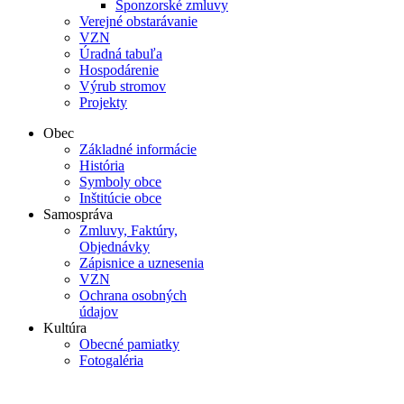
Sponzorské zmluvy
Verejné obstarávanie
VZN
Úradná tabuľa
Hospodárenie
Výrub stromov
Projekty
Obec
Základné informácie
História
Symboly obce
Inštitúcie obce
Samospráva
Zmluvy, Faktúry,
Objednávky
Zápisnice a uznesenia
VZN
Ochrana osobných
údajov
Kultúra
Obecné pamiatky
Fotogaléria