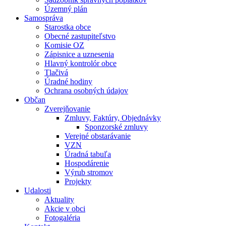
Územný plán
Samospráva
Starostka obce
Obecné zastupiteľstvo
Komisie OZ
Zápisnice a uznesenia
Hlavný kontrolór obce
Tlačivá
Úradné hodiny
Ochrana osobných údajov
Občan
Zverejňovanie
Zmluvy, Faktúry, Objednávky
Sponzorské zmluvy
Verejné obstarávanie
VZN
Úradná tabuľa
Hospodárenie
Výrub stromov
Projekty
Udalosti
Aktuality
Akcie v obci
Fotogaléria