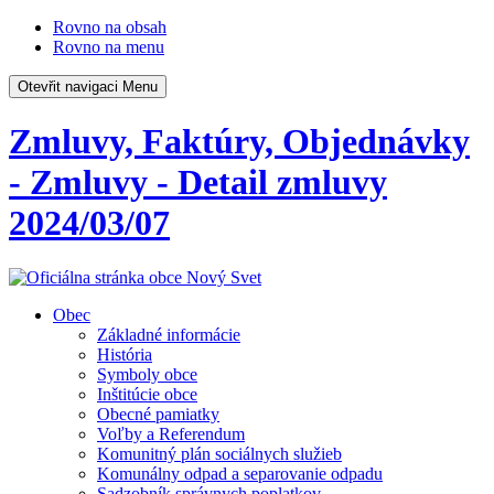
Rovno na obsah
Rovno na menu
Otevřit navigaci
Menu
Zmluvy, Faktúry, Objednávky
- Zmluvy - Detail zmluvy
2024/03/07
Obec
Základné informácie
História
Symboly obce
Inštitúcie obce
Obecné pamiatky
Voľby a Referendum
Komunitný plán sociálnych služieb
Komunálny odpad a separovanie odpadu
Sadzobník správnych poplatkov