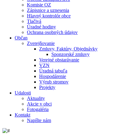
Komisie OZ
Zápisnice a uznesenia
Hlavný kontrolór obce
Tlačivá
Úradné hodiny
Ochrana osobných údajov
Občan
Zverejňovanie
Zmluvy, Faktúry, Objednávky
Sponzorské zmluvy
Verejné obstarávanie
VZN
Úradná tabuľa
Hospodárenie
Výrub stromov
Projekty
Udalosti
Aktuality
Akcie v obci
Fotogaléria
Kontakt
Napíšte nám