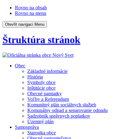
Rovno na obsah
Rovno na menu
Otevřit navigaci
Menu
Štruktúra stránok
Obec
Základné informácie
História
Symboly obce
Inštitúcie obce
Obecné pamiatky
Voľby a Referendum
Komunitný plán sociálnych služieb
Komunálny odpad a separovanie odpadu
Sadzobník správnych poplatkov
Územný plán
Samospráva
Starostka obce
Obecné zastupiteľstvo