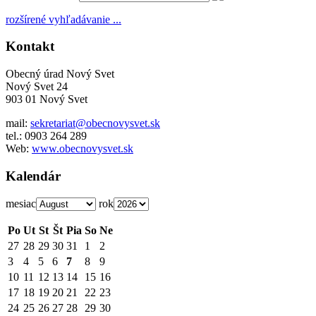
rozšírené vyhľadávanie ...
Kontakt
Obecný úrad Nový Svet
Nový Svet 24
903 01 Nový Svet
mail:
sekretariat@obecnovysvet.sk
tel.: 0903 264 289
Web:
www.obecnovysvet.sk
Kalendár
mesiac
rok
Po
Ut
St
Št
Pia
So
Ne
27
28
29
30
31
1
2
3
4
5
6
7
8
9
10
11
12
13
14
15
16
17
18
19
20
21
22
23
24
25
26
27
28
29
30