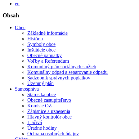
English
en
Obsah
Obec
Základné informácie
História
Symboly obce
Inštitúcie obce
Obecné pamiatky
Voľby a Referendum
Komunitný plán sociálnych služieb
Komunálny odpad a separovanie odpadu
Sadzobník správnych poplatkov
Územný plán
Samospráva
Starostka obce
Obecné zastupiteľstvo
Komisie OZ
Zápisnice a uznesenia
Hlavný kontrolór obce
Tlačivá
Úradné hodiny
Ochrana osobných údajov