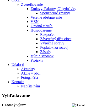
Občan
Zverejňovanie
Zmluvy, Faktúry, Objednávky
Sponzorské zmluvy
Verejné obstarávanie
VZN
Úradná tabuľa
Hospodárenie
Rozpočet
Záverečný účet obce
Výročné správy
Poplatok za rozvoj
Zásady
Výrub stromov
Projekty
Udalosti
Aktuality
Akcie v obci
Fotogaléria
Kontakt
Napíšte nám
Vyhľadávanie
Hľadaný výraz: