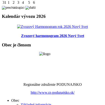
31
1
2
3
4
5
6
Kalendár vývozu 2026
Zvozový harmonogram 2026 Nový Svet
Obec je členom
Regionálne združenie PODUNAJSKO
http://www.rz-podunajsko.sk/
Obec
Základné informácie