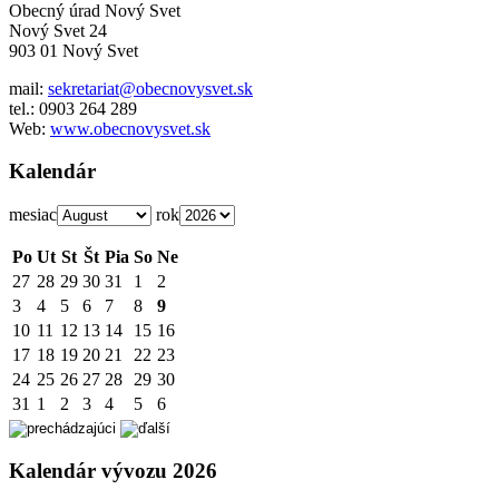
Obecný úrad Nový Svet
Nový Svet 24
903 01 Nový Svet
mail:
sekretariat@obecnovysvet.sk
tel.: 0903 264 289
Web:
www.obecnovysvet.sk
Kalendár
mesiac
rok
Po
Ut
St
Št
Pia
So
Ne
27
28
29
30
31
1
2
3
4
5
6
7
8
9
10
11
12
13
14
15
16
17
18
19
20
21
22
23
24
25
26
27
28
29
30
31
1
2
3
4
5
6
Kalendár vývozu 2026