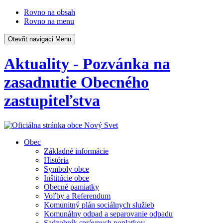
Rovno na obsah
Rovno na menu
Otevřit navigaci
Menu
Aktuality - Pozvánka na
zasadnutie Obecného
zastupiteľstva
Obec
Základné informácie
História
Symboly obce
Inštitúcie obce
Obecné pamiatky
Voľby a Referendum
Komunitný plán sociálnych služieb
Komunálny odpad a separovanie odpadu
Sadzobník správnych poplatkov