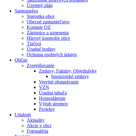
Územný plán
Samospráva
Starostka obce
Obecné zastupiteľstvo
Komisie OZ
Zápisnice a uznesenia
Hlavný kontrolór obce
Tlačivá
Úradné hodiny
Ochrana osobných údajov
Občan
Zverejňovanie
Zmluvy, Faktúry, Objednávky
Sponzorské zmluvy
Verejné obstarávanie
VZN
Úradná tabuľa
Hospodárenie
Výrub stromov
Projekty
Udalosti
Aktuality
Akcie v obci
Fotogaléria