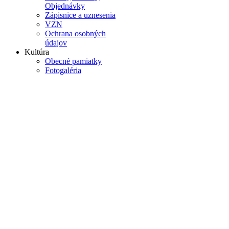
Objednávky
Zápisnice a uznesenia
VZN
Ochrana osobných
údajov
Kultúra
Obecné pamiatky
Fotogaléria